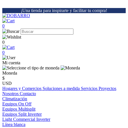
¡Una tienda para inspirarte y facilitar tu compra!
0
0
0
Mi cuenta
Moneda
$
USD
Hogares y Comercios
Soluciones a medida
Servicios
Proyectos
Nosotros
Contacto
Climatización
Equipos On Off
Equipos Multisplit
Equipos Split Inverter
Light Commercial Inverter
Línea blanca