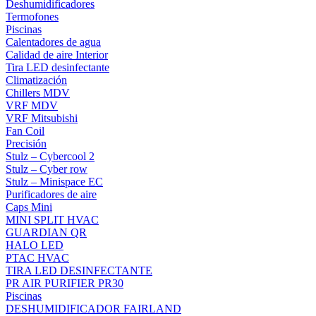
Deshumidificadores
Termofones
Piscinas
Calentadores de agua
Calidad de aire Interior
Tira LED desinfectante
Climatización
Chillers MDV
VRF MDV
VRF Mitsubishi
Fan Coil
Precisión
Stulz – Cybercool 2
Stulz – Cyber row
Stulz – Minispace EC
Purificadores de aire
Caps Mini
MINI SPLIT HVAC
GUARDIAN QR
HALO LED
PTAC HVAC
TIRA LED DESINFECTANTE
PR AIR PURIFIER PR30
Piscinas
DESHUMIDIFICADOR FAIRLAND