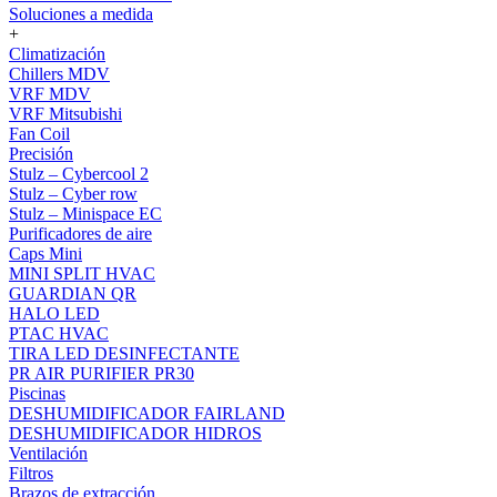
Soluciones a medida
+
Climatización
Chillers MDV
VRF MDV
VRF Mitsubishi
Fan Coil
Precisión
Stulz – Cybercool 2
Stulz – Cyber row
Stulz – Minispace EC
Purificadores de aire
Caps Mini
MINI SPLIT HVAC
GUARDIAN QR
HALO LED
PTAC HVAC
TIRA LED DESINFECTANTE
PR AIR PURIFIER PR30
Piscinas
DESHUMIDIFICADOR FAIRLAND
DESHUMIDIFICADOR HIDROS
Ventilación
Filtros
Brazos de extracción