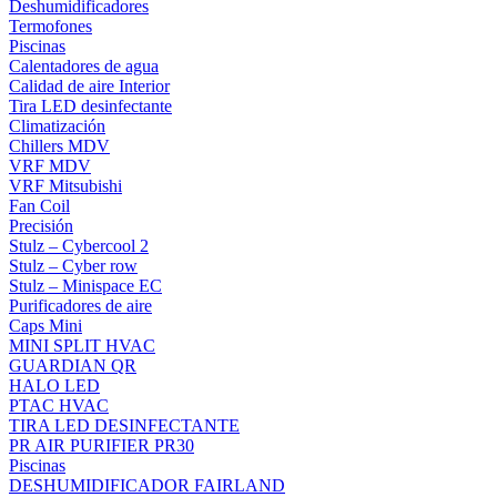
Deshumidificadores
Termofones
Piscinas
Calentadores de agua
Calidad de aire Interior
Tira LED desinfectante
Climatización
Chillers MDV
VRF MDV
VRF Mitsubishi
Fan Coil
Precisión
Stulz – Cybercool 2
Stulz – Cyber row
Stulz – Minispace EC
Purificadores de aire
Caps Mini
MINI SPLIT HVAC
GUARDIAN QR
HALO LED
PTAC HVAC
TIRA LED DESINFECTANTE
PR AIR PURIFIER PR30
Piscinas
DESHUMIDIFICADOR FAIRLAND