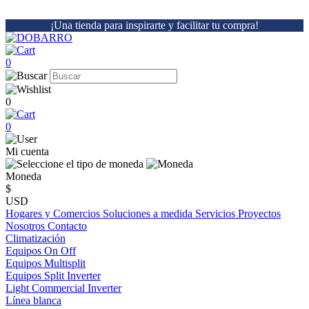
¡Una tienda para inspirarte y facilitar tu compra!
0
0
0
Mi cuenta
Moneda
$
USD
Hogares y Comercios
Soluciones a medida
Servicios
Proyectos
Nosotros
Contacto
Climatización
Equipos On Off
Equipos Multisplit
Equipos Split Inverter
Light Commercial Inverter
Línea blanca