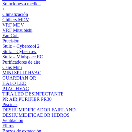
Soluciones a medida
+
Climatización
Chillers MDV
VRF MDV
VRF Mitsubishi
Fan Coil
Precisión
Stulz – Cybercool 2
Stulz – Cyber row
Stulz – Minispace EC
Purificadores de aire
Caps Mini
MINI SPLIT HVAC
GUARDIAN QR
HALO LED
PTAC HVAC
TIRA LED DESINFECTANTE
PR AIR PURIFIER PR30
Piscinas
DESHUMIDIFICADOR FAIRLAND
DESHUMIDIFICADOR HIDROS
Ventilación
Filtros
Brazos de extracción