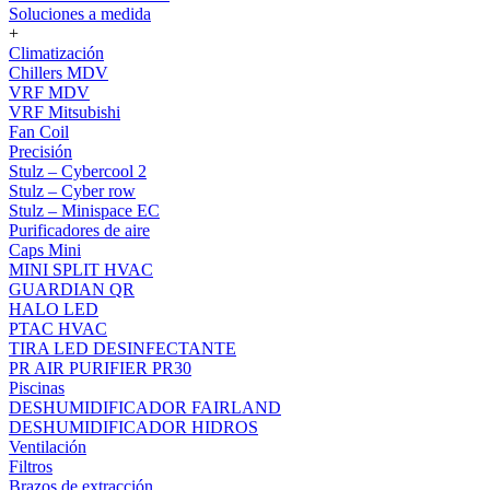
Soluciones a medida
+
Climatización
Chillers MDV
VRF MDV
VRF Mitsubishi
Fan Coil
Precisión
Stulz – Cybercool 2
Stulz – Cyber row
Stulz – Minispace EC
Purificadores de aire
Caps Mini
MINI SPLIT HVAC
GUARDIAN QR
HALO LED
PTAC HVAC
TIRA LED DESINFECTANTE
PR AIR PURIFIER PR30
Piscinas
DESHUMIDIFICADOR FAIRLAND
DESHUMIDIFICADOR HIDROS
Ventilación
Filtros
Brazos de extracción