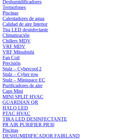
Deshumidificadores
Termofones
Piscinas
Calentadores de agua
Calidad de aire Interior
Tira LED desinfectante
Climatización
Chillers MDV
VRF MDV
VRF Mitsubishi
Fan Coil
Precisión
Stulz – Cybercool 2
Stulz – Cyber row
Stulz – Minispace EC
Purificadores de aire
Caps Mini
MINI SPLIT HVAC
GUARDIAN QR
HALO LED
PTAC HVAC
TIRA LED DESINFECTANTE
PR AIR PURIFIER PR30
Piscinas
DESHUMIDIFICADOR FAIRLAND