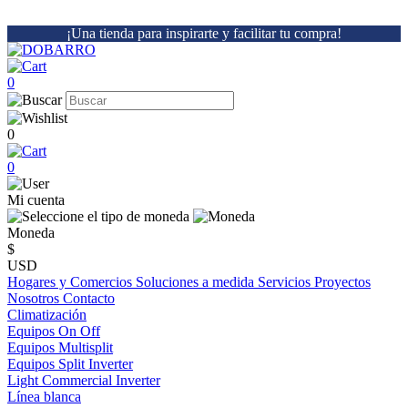
¡Una tienda para inspirarte y facilitar tu compra!
0
0
0
Mi cuenta
Moneda
$
USD
Hogares y Comercios
Soluciones a medida
Servicios
Proyectos
Nosotros
Contacto
Climatización
Equipos On Off
Equipos Multisplit
Equipos Split Inverter
Light Commercial Inverter
Línea blanca