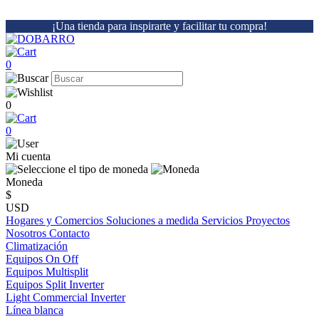
¡Una tienda para inspirarte y facilitar tu compra!
0
0
0
Mi cuenta
Moneda
$
USD
Hogares y Comercios
Soluciones a medida
Servicios
Proyectos
Nosotros
Contacto
Climatización
Equipos On Off
Equipos Multisplit
Equipos Split Inverter
Light Commercial Inverter
Línea blanca