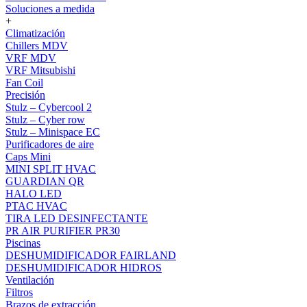
Soluciones a medida
+
Climatización
Chillers MDV
VRF MDV
VRF Mitsubishi
Fan Coil
Precisión
Stulz – Cybercool 2
Stulz – Cyber row
Stulz – Minispace EC
Purificadores de aire
Caps Mini
MINI SPLIT HVAC
GUARDIAN QR
HALO LED
PTAC HVAC
TIRA LED DESINFECTANTE
PR AIR PURIFIER PR30
Piscinas
DESHUMIDIFICADOR FAIRLAND
DESHUMIDIFICADOR HIDROS
Ventilación
Filtros
Brazos de extracción