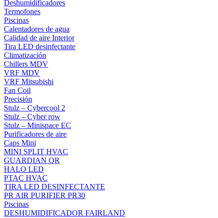
Deshumidificadores
Termofones
Piscinas
Calentadores de agua
Calidad de aire Interior
Tira LED desinfectante
Climatización
Chillers MDV
VRF MDV
VRF Mitsubishi
Fan Coil
Precisión
Stulz – Cybercool 2
Stulz – Cyber row
Stulz – Minispace EC
Purificadores de aire
Caps Mini
MINI SPLIT HVAC
GUARDIAN QR
HALO LED
PTAC HVAC
TIRA LED DESINFECTANTE
PR AIR PURIFIER PR30
Piscinas
DESHUMIDIFICADOR FAIRLAND