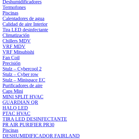
Deshumidificadores
Termofones
Piscinas
Calentadores de agua
Calidad de aire Interior
Tira LED desinfectante
Climatización
Chillers MDV
VRF MDV
VRF Mitsubishi
Fan Coil
Precisión
Stulz – Cybercool 2
Stulz – Cyber row
Stulz – Minispace EC
Purificadores de aire
Caps Mini
MINI SPLIT HVAC
GUARDIAN QR
HALO LED
PTAC HVAC
TIRA LED DESINFECTANTE
PR AIR PURIFIER PR30
Piscinas
DESHUMIDIFICADOR FAIRLAND