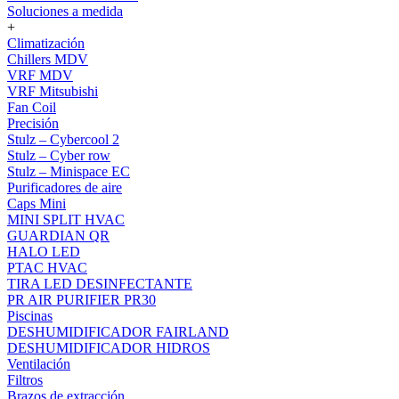
Soluciones a medida
+
Climatización
Chillers MDV
VRF MDV
VRF Mitsubishi
Fan Coil
Precisión
Stulz – Cybercool 2
Stulz – Cyber row
Stulz – Minispace EC
Purificadores de aire
Caps Mini
MINI SPLIT HVAC
GUARDIAN QR
HALO LED
PTAC HVAC
TIRA LED DESINFECTANTE
PR AIR PURIFIER PR30
Piscinas
DESHUMIDIFICADOR FAIRLAND
DESHUMIDIFICADOR HIDROS
Ventilación
Filtros
Brazos de extracción