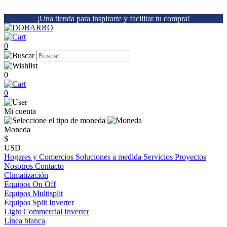
¡Una tienda para inspirarte y facilitar tu compra!
0
0
0
Mi cuenta
Moneda
$
USD
Hogares y Comercios
Soluciones a medida
Servicios
Proyectos
Nosotros
Contacto
Climatización
Equipos On Off
Equipos Multisplit
Equipos Split Inverter
Light Commercial Inverter
Línea blanca