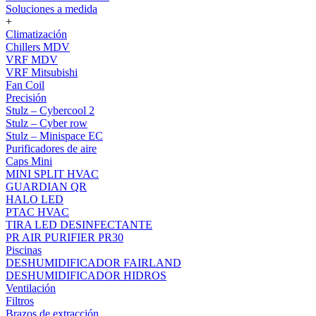
Soluciones a medida
+
Climatización
Chillers MDV
VRF MDV
VRF Mitsubishi
Fan Coil
Precisión
Stulz – Cybercool 2
Stulz – Cyber row
Stulz – Minispace EC
Purificadores de aire
Caps Mini
MINI SPLIT HVAC
GUARDIAN QR
HALO LED
PTAC HVAC
TIRA LED DESINFECTANTE
PR AIR PURIFIER PR30
Piscinas
DESHUMIDIFICADOR FAIRLAND
DESHUMIDIFICADOR HIDROS
Ventilación
Filtros
Brazos de extracción