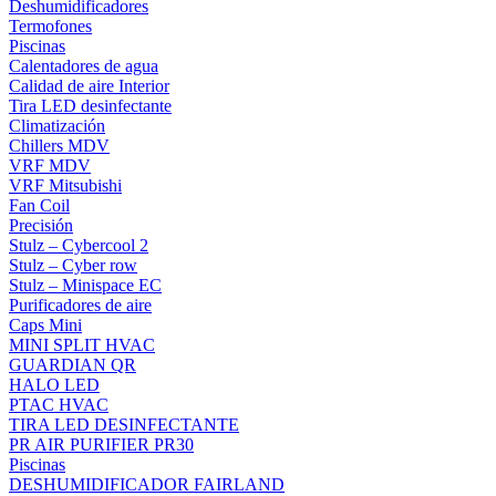
Deshumidificadores
Termofones
Piscinas
Calentadores de agua
Calidad de aire Interior
Tira LED desinfectante
Climatización
Chillers MDV
VRF MDV
VRF Mitsubishi
Fan Coil
Precisión
Stulz – Cybercool 2
Stulz – Cyber row
Stulz – Minispace EC
Purificadores de aire
Caps Mini
MINI SPLIT HVAC
GUARDIAN QR
HALO LED
PTAC HVAC
TIRA LED DESINFECTANTE
PR AIR PURIFIER PR30
Piscinas
DESHUMIDIFICADOR FAIRLAND