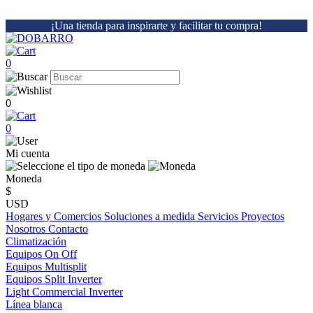
¡Una tienda para inspirarte y facilitar tu compra!
0
0
0
Mi cuenta
Moneda
$
USD
Hogares y Comercios
Soluciones a medida
Servicios
Proyectos
Nosotros
Contacto
Climatización
Equipos On Off
Equipos Multisplit
Equipos Split Inverter
Light Commercial Inverter
Línea blanca