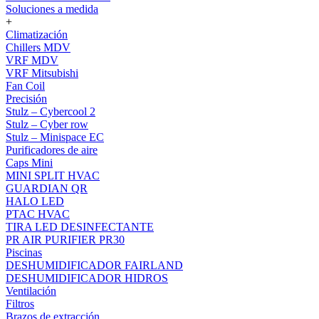
Soluciones a medida
+
Climatización
Chillers MDV
VRF MDV
VRF Mitsubishi
Fan Coil
Precisión
Stulz – Cybercool 2
Stulz – Cyber row
Stulz – Minispace EC
Purificadores de aire
Caps Mini
MINI SPLIT HVAC
GUARDIAN QR
HALO LED
PTAC HVAC
TIRA LED DESINFECTANTE
PR AIR PURIFIER PR30
Piscinas
DESHUMIDIFICADOR FAIRLAND
DESHUMIDIFICADOR HIDROS
Ventilación
Filtros
Brazos de extracción