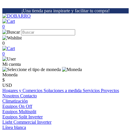
¡Una tienda para inspirarte y facilitar tu compra!
0
0
0
Mi cuenta
Moneda
$
USD
Hogares y Comercios
Soluciones a medida
Servicios
Proyectos
Nosotros
Contacto
Climatización
Equipos On Off
Equipos Multisplit
Equipos Split Inverter
Light Commercial Inverter
Línea blanca