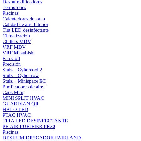
Deshumidificadores
Termofones
Piscinas
Calentadores de agua
Calidad de aire Interior
Tira LED desinfectante
Climatización
Chillers MDV
VRF MDV
VRF Mitsubishi
Fan Coil
Precisión
Stulz – Cybercool 2
Stulz – Cyber row
Stulz – Minispace EC
Purificadores de aire
Caps Mini
MINI SPLIT HVAC
GUARDIAN QR
HALO LED
PTAC HVAC
TIRA LED DESINFECTANTE
PR AIR PURIFIER PR30
Piscinas
DESHUMIDIFICADOR FAIRLAND