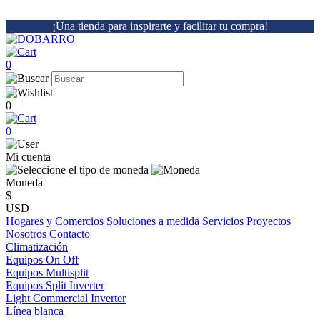
¡Una tienda para inspirarte y facilitar tu compra!
0
0
0
Mi cuenta
Moneda
$
USD
Hogares y Comercios
Soluciones a medida
Servicios
Proyectos
Nosotros
Contacto
Climatización
Equipos On Off
Equipos Multisplit
Equipos Split Inverter
Light Commercial Inverter
Línea blanca