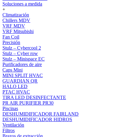
Soluciones a medida
+
Climatización
Chillers MDV
VRF MDV
VRF Mitsubishi
Fan Coil
Precisión
Stulz – Cybercool 2
Stulz – Cyber row
Stulz – Minispace EC
Purificadores de aire
Caps Mini
MINI SPLIT HVAC
GUARDIAN QR
HALO LED
PTAC HVAC
TIRA LED DESINFECTANTE
PR AIR PURIFIER PR30
Piscinas
DESHUMIDIFICADOR FAIRLAND
DESHUMIDIFICADOR HIDROS
Ventilación
Filtros
Brazos de extracción