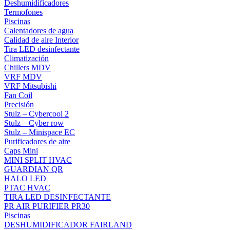
Deshumidificadores
Termofones
Piscinas
Calentadores de agua
Calidad de aire Interior
Tira LED desinfectante
Climatización
Chillers MDV
VRF MDV
VRF Mitsubishi
Fan Coil
Precisión
Stulz – Cybercool 2
Stulz – Cyber row
Stulz – Minispace EC
Purificadores de aire
Caps Mini
MINI SPLIT HVAC
GUARDIAN QR
HALO LED
PTAC HVAC
TIRA LED DESINFECTANTE
PR AIR PURIFIER PR30
Piscinas
DESHUMIDIFICADOR FAIRLAND