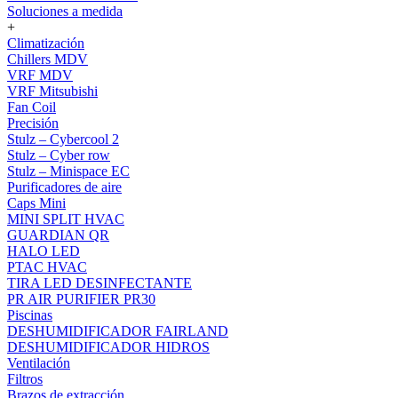
Soluciones a medida
+
Climatización
Chillers MDV
VRF MDV
VRF Mitsubishi
Fan Coil
Precisión
Stulz – Cybercool 2
Stulz – Cyber row
Stulz – Minispace EC
Purificadores de aire
Caps Mini
MINI SPLIT HVAC
GUARDIAN QR
HALO LED
PTAC HVAC
TIRA LED DESINFECTANTE
PR AIR PURIFIER PR30
Piscinas
DESHUMIDIFICADOR FAIRLAND
DESHUMIDIFICADOR HIDROS
Ventilación
Filtros
Brazos de extracción