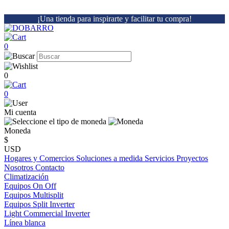
¡Una tienda para inspirarte y facilitar tu compra!
0
0
0
Mi cuenta
Moneda
$
USD
Hogares y Comercios
Soluciones a medida
Servicios
Proyectos
Nosotros
Contacto
Climatización
Equipos On Off
Equipos Multisplit
Equipos Split Inverter
Light Commercial Inverter
Línea blanca