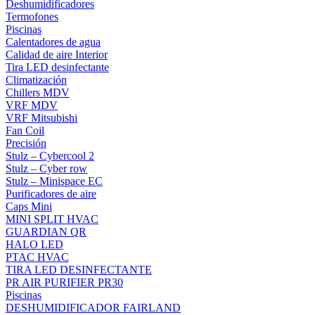
Deshumidificadores
Termofones
Piscinas
Calentadores de agua
Calidad de aire Interior
Tira LED desinfectante
Climatización
Chillers MDV
VRF MDV
VRF Mitsubishi
Fan Coil
Precisión
Stulz – Cybercool 2
Stulz – Cyber row
Stulz – Minispace EC
Purificadores de aire
Caps Mini
MINI SPLIT HVAC
GUARDIAN QR
HALO LED
PTAC HVAC
TIRA LED DESINFECTANTE
PR AIR PURIFIER PR30
Piscinas
DESHUMIDIFICADOR FAIRLAND