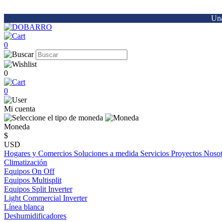
Una
0
0
0
Mi cuenta
Moneda
$
USD
Hogares y Comercios
Soluciones a medida
Servicios
Proyectos
Noso
Climatización
Equipos On Off
Equipos Multisplit
Equipos Split Inverter
Light Commercial Inverter
Línea blanca
Deshumidificadores