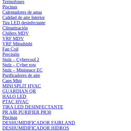
Termofones
Piscinas
Calentadores de agua
Calidad de aire Interior
Tira LED desinfectante
Climatización
Chillers MDV
VRF MDV
VRF Mitsubishi
Fan Coil
Precisión
Stulz – Cybercool 2
Stulz – Cyber row
Stulz – Minispace EC
Purificadores de aire
Caps Mini
MINI SPLIT HVAC
GUARDIAN QR
HALO LED
PTAC HVAC
TIRA LED DESINFECTANTE
PR AIR PURIFIER PR30
Piscinas
DESHUMIDIFICADOR FAIRLAND
DESHUMIDIFICADOR HIDROS