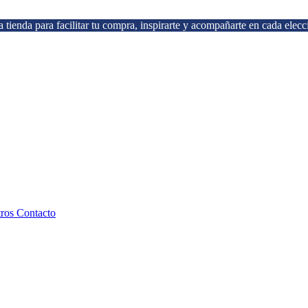
 tienda para facilitar tu compra, inspirarte y acompañarte en cada elecc
tros
Contacto