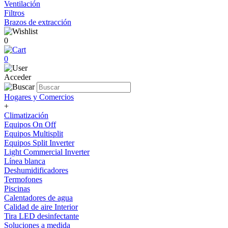
Ventilación
Filtros
Brazos de extracción
0
0
Acceder
Hogares y Comercios
+
Climatización
Equipos On Off
Equipos Multisplit
Equipos Split Inverter
Light Commercial Inverter
Línea blanca
Deshumidificadores
Termofones
Piscinas
Calentadores de agua
Calidad de aire Interior
Tira LED desinfectante
Soluciones a medida