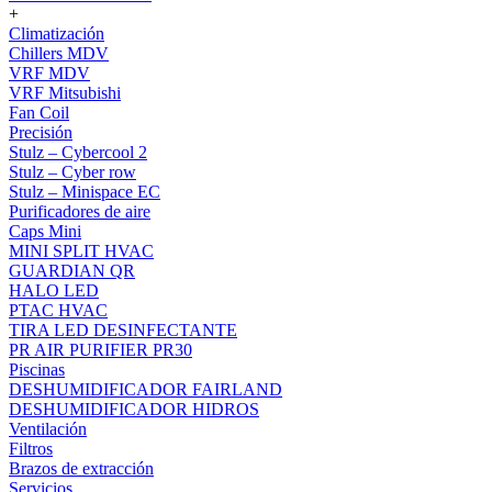
+
Climatización
Chillers MDV
VRF MDV
VRF Mitsubishi
Fan Coil
Precisión
Stulz – Cybercool 2
Stulz – Cyber row
Stulz – Minispace EC
Purificadores de aire
Caps Mini
MINI SPLIT HVAC
GUARDIAN QR
HALO LED
PTAC HVAC
TIRA LED DESINFECTANTE
PR AIR PURIFIER PR30
Piscinas
DESHUMIDIFICADOR FAIRLAND
DESHUMIDIFICADOR HIDROS
Ventilación
Filtros
Brazos de extracción
Servicios