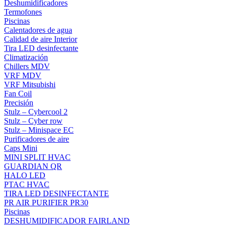
Deshumidificadores
Termofones
Piscinas
Calentadores de agua
Calidad de aire Interior
Tira LED desinfectante
Climatización
Chillers MDV
VRF MDV
VRF Mitsubishi
Fan Coil
Precisión
Stulz – Cybercool 2
Stulz – Cyber row
Stulz – Minispace EC
Purificadores de aire
Caps Mini
MINI SPLIT HVAC
GUARDIAN QR
HALO LED
PTAC HVAC
TIRA LED DESINFECTANTE
PR AIR PURIFIER PR30
Piscinas
DESHUMIDIFICADOR FAIRLAND