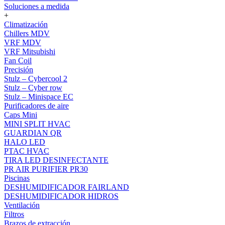
Soluciones a medida
+
Climatización
Chillers MDV
VRF MDV
VRF Mitsubishi
Fan Coil
Precisión
Stulz – Cybercool 2
Stulz – Cyber row
Stulz – Minispace EC
Purificadores de aire
Caps Mini
MINI SPLIT HVAC
GUARDIAN QR
HALO LED
PTAC HVAC
TIRA LED DESINFECTANTE
PR AIR PURIFIER PR30
Piscinas
DESHUMIDIFICADOR FAIRLAND
DESHUMIDIFICADOR HIDROS
Ventilación
Filtros
Brazos de extracción