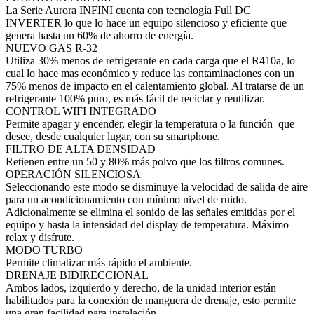
La Serie Aurora INFINI cuenta con tecnología Full DC
INVERTER lo que lo hace un equipo silencioso y eficiente que
genera hasta un 60% de ahorro de energía.
NUEVO GAS R-32
Utiliza 30% menos de refrigerante en cada carga que el R410a, lo
cual lo hace mas económico y reduce las contaminaciones con un
75% menos de impacto en el calentamiento global. Al tratarse de un
refrigerante 100% puro, es más fácil de reciclar y reutilizar.
CONTROL WIFI INTEGRADO
Permite apagar y encender, elegir la temperatura o la función que
desee, desde cualquier lugar, con su smartphone.
FILTRO DE ALTA DENSIDAD
Retienen entre un 50 y 80% más polvo que los filtros comunes.
OPERACIÓN SILENCIOSA
Seleccionando este modo se disminuye la velocidad de salida de aire
para un acondicionamiento con mínimo nivel de ruido.
Adicionalmente se elimina el sonido de las señales emitidas por el
equipo y hasta la intensidad del display de temperatura. Máximo
relax y disfrute.
MODO TURBO
Permite climatizar más rápido el ambiente.
DRENAJE BIDIRECCIONAL
Ambos lados, izquierdo y derecho, de la unidad interior están
habilitados para la conexión de manguera de drenaje, esto permite
una gran facilidad para instalación.