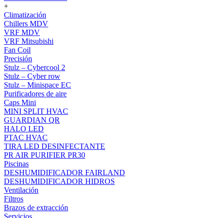
+
Climatización
Chillers MDV
VRF MDV
VRF Mitsubishi
Fan Coil
Precisión
Stulz – Cybercool 2
Stulz – Cyber row
Stulz – Minispace EC
Purificadores de aire
Caps Mini
MINI SPLIT HVAC
GUARDIAN QR
HALO LED
PTAC HVAC
TIRA LED DESINFECTANTE
PR AIR PURIFIER PR30
Piscinas
DESHUMIDIFICADOR FAIRLAND
DESHUMIDIFICADOR HIDROS
Ventilación
Filtros
Brazos de extracción
Servicios