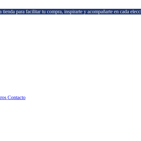
 tienda para facilitar tu compra, inspirarte y acompañarte en cada elecc
tros
Contacto