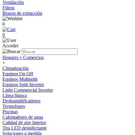
Ventilación
Filtros
Brazos de extracción
0
0
Acceder
Hogares y Comercios
+
Climatización
Equipos On Off
Equipos Multisplit
Equipos Split Inverter
Light Commercial Inverter
Línea blanca
Deshumidificadores
Termofones
Piscinas
Calentadores de agua
Calidad de aire Interior
Tira LED desinfectante
Soluciones a medida