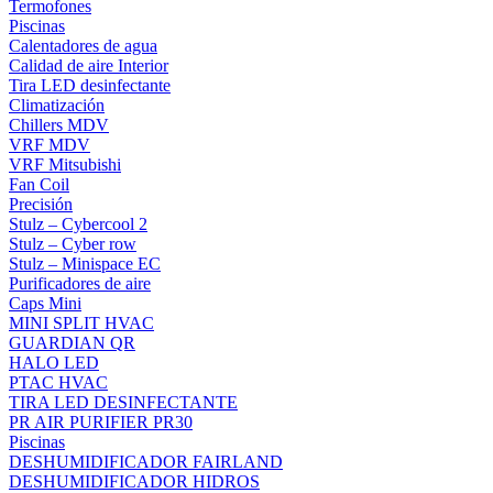
Termofones
Piscinas
Calentadores de agua
Calidad de aire Interior
Tira LED desinfectante
Climatización
Chillers MDV
VRF MDV
VRF Mitsubishi
Fan Coil
Precisión
Stulz – Cybercool 2
Stulz – Cyber row
Stulz – Minispace EC
Purificadores de aire
Caps Mini
MINI SPLIT HVAC
GUARDIAN QR
HALO LED
PTAC HVAC
TIRA LED DESINFECTANTE
PR AIR PURIFIER PR30
Piscinas
DESHUMIDIFICADOR FAIRLAND
DESHUMIDIFICADOR HIDROS