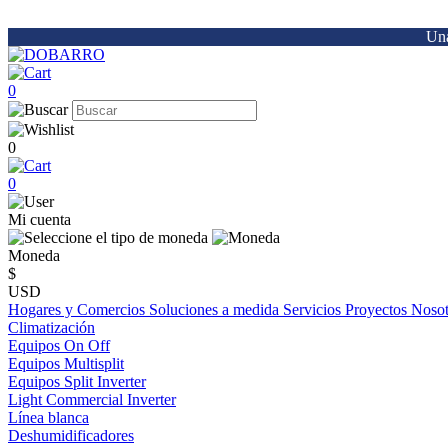
Una
0
0
0
Mi cuenta
Moneda
$
USD
Hogares y Comercios
Soluciones a medida
Servicios
Proyectos
Noso
Climatización
Equipos On Off
Equipos Multisplit
Equipos Split Inverter
Light Commercial Inverter
Línea blanca
Deshumidificadores