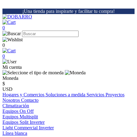
¡Una tienda para inspirarte y facilitar tu compra!
0
0
0
Mi cuenta
Moneda
$
USD
Hogares y Comercios
Soluciones a medida
Servicios
Proyectos
Nosotros
Contacto
Climatización
Equipos On Off
Equipos Multisplit
Equipos Split Inverter
Light Commercial Inverter
Línea blanca