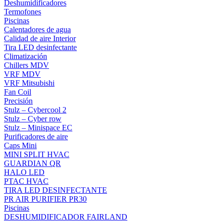
Deshumidificadores
Termofones
Piscinas
Calentadores de agua
Calidad de aire Interior
Tira LED desinfectante
Climatización
Chillers MDV
VRF MDV
VRF Mitsubishi
Fan Coil
Precisión
Stulz – Cybercool 2
Stulz – Cyber row
Stulz – Minispace EC
Purificadores de aire
Caps Mini
MINI SPLIT HVAC
GUARDIAN QR
HALO LED
PTAC HVAC
TIRA LED DESINFECTANTE
PR AIR PURIFIER PR30
Piscinas
DESHUMIDIFICADOR FAIRLAND