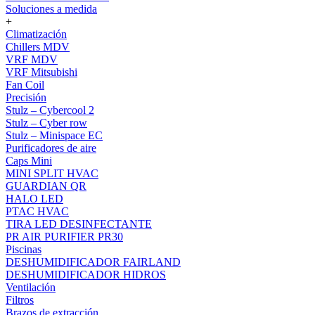
Soluciones a medida
+
Climatización
Chillers MDV
VRF MDV
VRF Mitsubishi
Fan Coil
Precisión
Stulz – Cybercool 2
Stulz – Cyber row
Stulz – Minispace EC
Purificadores de aire
Caps Mini
MINI SPLIT HVAC
GUARDIAN QR
HALO LED
PTAC HVAC
TIRA LED DESINFECTANTE
PR AIR PURIFIER PR30
Piscinas
DESHUMIDIFICADOR FAIRLAND
DESHUMIDIFICADOR HIDROS
Ventilación
Filtros
Brazos de extracción