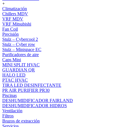
+
Climatización
Chillers MDV
VRF MDV
VRF Mitsubishi
Fan Coil
Precisión
Stulz – Cybercool 2
Stulz – Cyber row
Stulz – Minispace EC
Purificadores de aire
Caps Mini
MINI SPLIT HVAC
GUARDIAN QR
HALO LED
PTAC HVAC
TIRA LED DESINFECTANTE
PR AIR PURIFIER PR30
Piscinas
DESHUMIDIFICADOR FAIRLAND
DESHUMIDIFICADOR HIDROS
Ventilación
Filtros
Brazos de extracción
Servicios