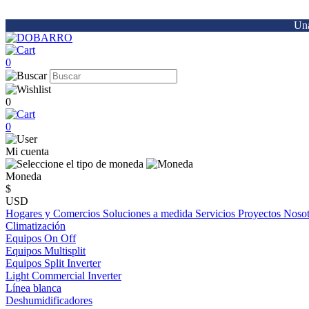
Una
0
0
0
Mi cuenta
Moneda
$
USD
Hogares y Comercios
Soluciones a medida
Servicios
Proyectos
Noso
Climatización
Equipos On Off
Equipos Multisplit
Equipos Split Inverter
Light Commercial Inverter
Línea blanca
Deshumidificadores