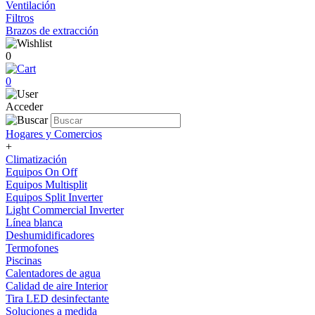
Ventilación
Filtros
Brazos de extracción
0
0
Acceder
Hogares y Comercios
+
Climatización
Equipos On Off
Equipos Multisplit
Equipos Split Inverter
Light Commercial Inverter
Línea blanca
Deshumidificadores
Termofones
Piscinas
Calentadores de agua
Calidad de aire Interior
Tira LED desinfectante
Soluciones a medida