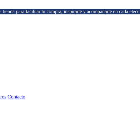
 tienda para facilitar tu compra, inspirarte y acompañarte en cada elecc
tros
Contacto