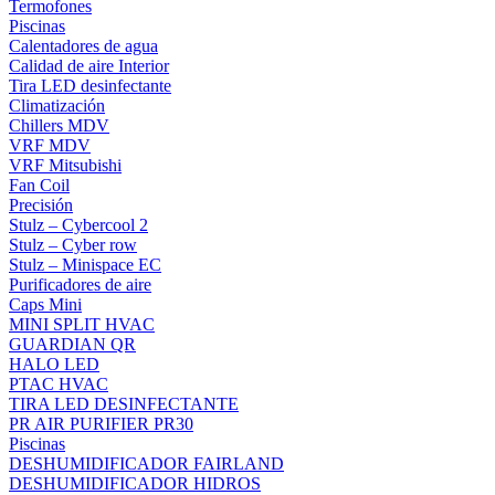
Termofones
Piscinas
Calentadores de agua
Calidad de aire Interior
Tira LED desinfectante
Climatización
Chillers MDV
VRF MDV
VRF Mitsubishi
Fan Coil
Precisión
Stulz – Cybercool 2
Stulz – Cyber row
Stulz – Minispace EC
Purificadores de aire
Caps Mini
MINI SPLIT HVAC
GUARDIAN QR
HALO LED
PTAC HVAC
TIRA LED DESINFECTANTE
PR AIR PURIFIER PR30
Piscinas
DESHUMIDIFICADOR FAIRLAND
DESHUMIDIFICADOR HIDROS