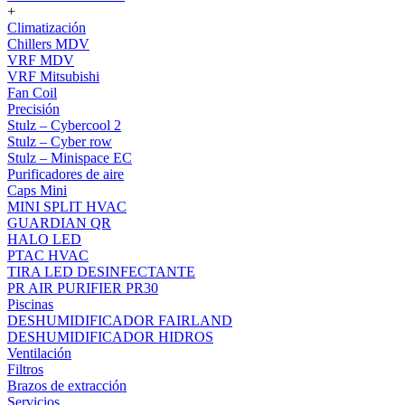
+
Climatización
Chillers MDV
VRF MDV
VRF Mitsubishi
Fan Coil
Precisión
Stulz – Cybercool 2
Stulz – Cyber row
Stulz – Minispace EC
Purificadores de aire
Caps Mini
MINI SPLIT HVAC
GUARDIAN QR
HALO LED
PTAC HVAC
TIRA LED DESINFECTANTE
PR AIR PURIFIER PR30
Piscinas
DESHUMIDIFICADOR FAIRLAND
DESHUMIDIFICADOR HIDROS
Ventilación
Filtros
Brazos de extracción
Servicios