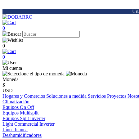
Una
0
0
0
Mi cuenta
Moneda
$
USD
Hogares y Comercios
Soluciones a medida
Servicios
Proyectos
Noso
Climatización
Equipos On Off
Equipos Multisplit
Equipos Split Inverter
Light Commercial Inverter
Línea blanca
Deshumidificadores