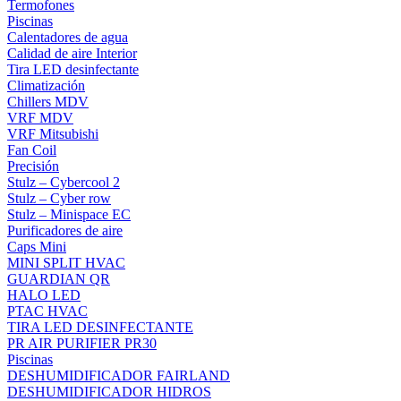
Termofones
Piscinas
Calentadores de agua
Calidad de aire Interior
Tira LED desinfectante
Climatización
Chillers MDV
VRF MDV
VRF Mitsubishi
Fan Coil
Precisión
Stulz – Cybercool 2
Stulz – Cyber row
Stulz – Minispace EC
Purificadores de aire
Caps Mini
MINI SPLIT HVAC
GUARDIAN QR
HALO LED
PTAC HVAC
TIRA LED DESINFECTANTE
PR AIR PURIFIER PR30
Piscinas
DESHUMIDIFICADOR FAIRLAND
DESHUMIDIFICADOR HIDROS