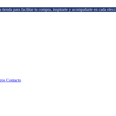
 tienda para facilitar tu compra, inspirarte y acompañarte en cada elecc
tros
Contacto