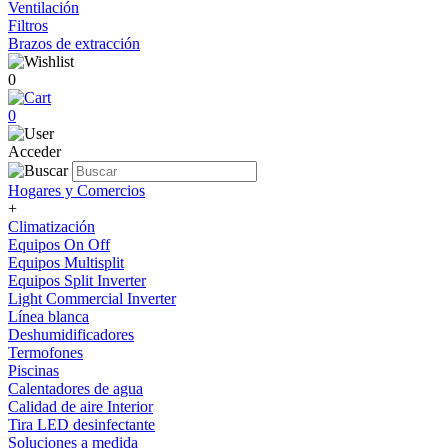
Ventilación
Filtros
Brazos de extracción
0
0
Acceder
Hogares y Comercios
+
Climatización
Equipos On Off
Equipos Multisplit
Equipos Split Inverter
Light Commercial Inverter
Línea blanca
Deshumidificadores
Termofones
Piscinas
Calentadores de agua
Calidad de aire Interior
Tira LED desinfectante
Soluciones a medida