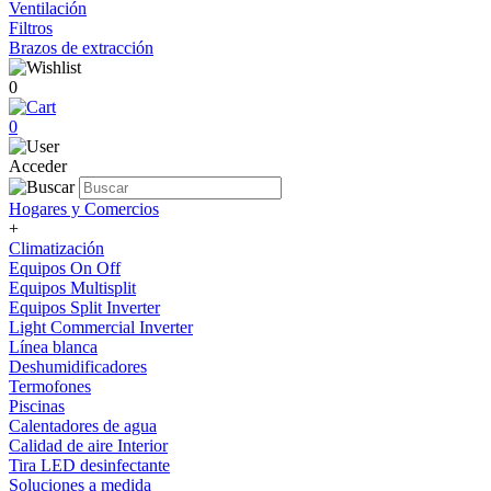
Ventilación
Filtros
Brazos de extracción
0
0
Acceder
Hogares y Comercios
+
Climatización
Equipos On Off
Equipos Multisplit
Equipos Split Inverter
Light Commercial Inverter
Línea blanca
Deshumidificadores
Termofones
Piscinas
Calentadores de agua
Calidad de aire Interior
Tira LED desinfectante
Soluciones a medida