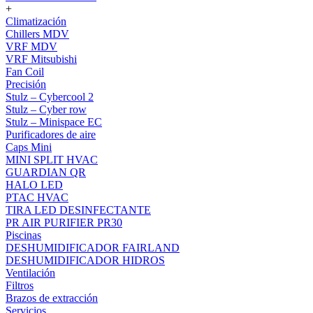
+
Climatización
Chillers MDV
VRF MDV
VRF Mitsubishi
Fan Coil
Precisión
Stulz – Cybercool 2
Stulz – Cyber row
Stulz – Minispace EC
Purificadores de aire
Caps Mini
MINI SPLIT HVAC
GUARDIAN QR
HALO LED
PTAC HVAC
TIRA LED DESINFECTANTE
PR AIR PURIFIER PR30
Piscinas
DESHUMIDIFICADOR FAIRLAND
DESHUMIDIFICADOR HIDROS
Ventilación
Filtros
Brazos de extracción
Servicios