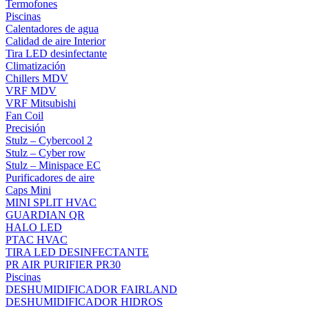
Termofones
Piscinas
Calentadores de agua
Calidad de aire Interior
Tira LED desinfectante
Climatización
Chillers MDV
VRF MDV
VRF Mitsubishi
Fan Coil
Precisión
Stulz – Cybercool 2
Stulz – Cyber row
Stulz – Minispace EC
Purificadores de aire
Caps Mini
MINI SPLIT HVAC
GUARDIAN QR
HALO LED
PTAC HVAC
TIRA LED DESINFECTANTE
PR AIR PURIFIER PR30
Piscinas
DESHUMIDIFICADOR FAIRLAND
DESHUMIDIFICADOR HIDROS