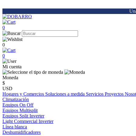
Una
0
0
0
Mi cuenta
Moneda
$
USD
Hogares y Comercios
Soluciones a medida
Servicios
Proyectos
Noso
Climatización
Equipos On Off
Equipos Multisplit
Equipos Split Inverter
Light Commercial Inverter
Línea blanca
Deshumidificadores