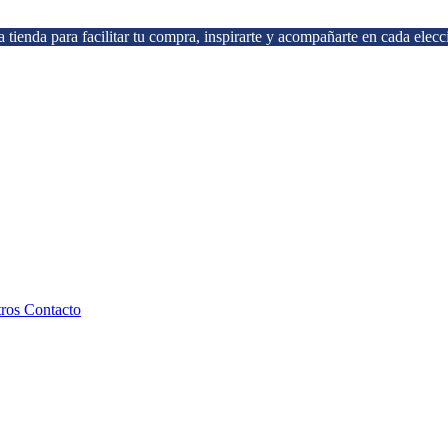
 tienda para facilitar tu compra, inspirarte y acompañarte en cada elecc
tros
Contacto