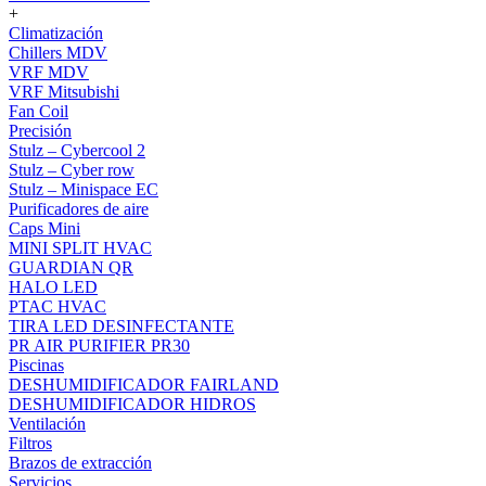
+
Climatización
Chillers MDV
VRF MDV
VRF Mitsubishi
Fan Coil
Precisión
Stulz – Cybercool 2
Stulz – Cyber row
Stulz – Minispace EC
Purificadores de aire
Caps Mini
MINI SPLIT HVAC
GUARDIAN QR
HALO LED
PTAC HVAC
TIRA LED DESINFECTANTE
PR AIR PURIFIER PR30
Piscinas
DESHUMIDIFICADOR FAIRLAND
DESHUMIDIFICADOR HIDROS
Ventilación
Filtros
Brazos de extracción
Servicios