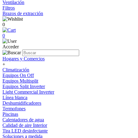
Ventilación
Filtros
Brazos de extracción
0
0
Acceder
Hogares y Comercios
+
Climatización
Equipos On Off
Equipos Multisplit
Equipos Split Inverter
Light Commercial Inverter
Línea blanca
Deshumidificadores
Termofones
Piscinas
Calentadores de agua
Calidad de aire Interior
Tira LED desinfectante
Soluciones a medida