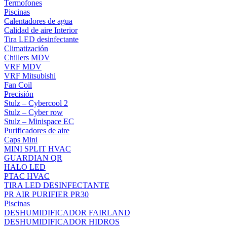
Termofones
Piscinas
Calentadores de agua
Calidad de aire Interior
Tira LED desinfectante
Climatización
Chillers MDV
VRF MDV
VRF Mitsubishi
Fan Coil
Precisión
Stulz – Cybercool 2
Stulz – Cyber row
Stulz – Minispace EC
Purificadores de aire
Caps Mini
MINI SPLIT HVAC
GUARDIAN QR
HALO LED
PTAC HVAC
TIRA LED DESINFECTANTE
PR AIR PURIFIER PR30
Piscinas
DESHUMIDIFICADOR FAIRLAND
DESHUMIDIFICADOR HIDROS