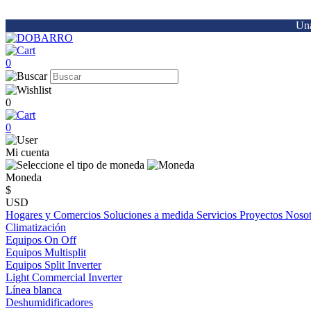
Una
0
0
0
Mi cuenta
Moneda
$
USD
Hogares y Comercios
Soluciones a medida
Servicios
Proyectos
Noso
Climatización
Equipos On Off
Equipos Multisplit
Equipos Split Inverter
Light Commercial Inverter
Línea blanca
Deshumidificadores