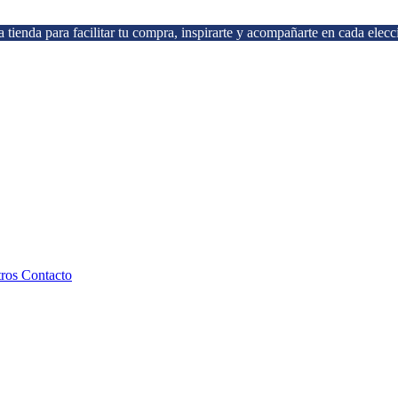
 tienda para facilitar tu compra, inspirarte y acompañarte en cada elecc
tros
Contacto