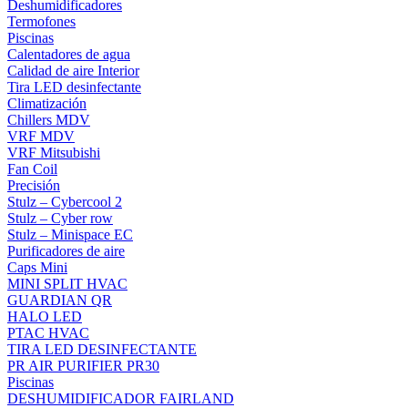
Deshumidificadores
Termofones
Piscinas
Calentadores de agua
Calidad de aire Interior
Tira LED desinfectante
Climatización
Chillers MDV
VRF MDV
VRF Mitsubishi
Fan Coil
Precisión
Stulz – Cybercool 2
Stulz – Cyber row
Stulz – Minispace EC
Purificadores de aire
Caps Mini
MINI SPLIT HVAC
GUARDIAN QR
HALO LED
PTAC HVAC
TIRA LED DESINFECTANTE
PR AIR PURIFIER PR30
Piscinas
DESHUMIDIFICADOR FAIRLAND