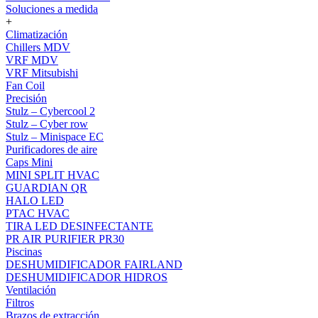
Soluciones a medida
+
Climatización
Chillers MDV
VRF MDV
VRF Mitsubishi
Fan Coil
Precisión
Stulz – Cybercool 2
Stulz – Cyber row
Stulz – Minispace EC
Purificadores de aire
Caps Mini
MINI SPLIT HVAC
GUARDIAN QR
HALO LED
PTAC HVAC
TIRA LED DESINFECTANTE
PR AIR PURIFIER PR30
Piscinas
DESHUMIDIFICADOR FAIRLAND
DESHUMIDIFICADOR HIDROS
Ventilación
Filtros
Brazos de extracción