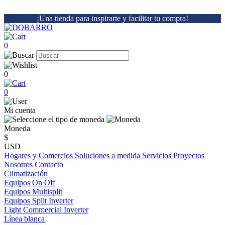
¡Una tienda para inspirarte y facilitar tu compra!
0
0
0
Mi cuenta
Moneda
$
USD
Hogares y Comercios
Soluciones a medida
Servicios
Proyectos
Nosotros
Contacto
Climatización
Equipos On Off
Equipos Multisplit
Equipos Split Inverter
Light Commercial Inverter
Línea blanca