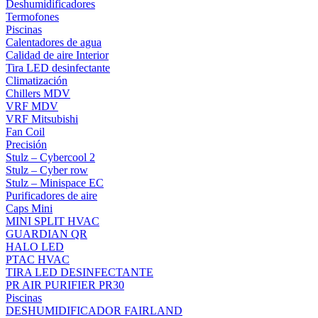
Deshumidificadores
Termofones
Piscinas
Calentadores de agua
Calidad de aire Interior
Tira LED desinfectante
Climatización
Chillers MDV
VRF MDV
VRF Mitsubishi
Fan Coil
Precisión
Stulz – Cybercool 2
Stulz – Cyber row
Stulz – Minispace EC
Purificadores de aire
Caps Mini
MINI SPLIT HVAC
GUARDIAN QR
HALO LED
PTAC HVAC
TIRA LED DESINFECTANTE
PR AIR PURIFIER PR30
Piscinas
DESHUMIDIFICADOR FAIRLAND