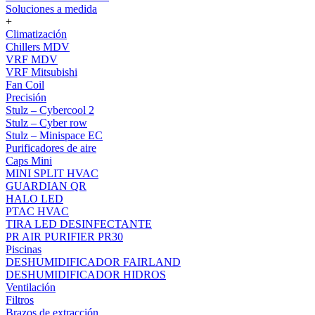
Soluciones a medida
+
Climatización
Chillers MDV
VRF MDV
VRF Mitsubishi
Fan Coil
Precisión
Stulz – Cybercool 2
Stulz – Cyber row
Stulz – Minispace EC
Purificadores de aire
Caps Mini
MINI SPLIT HVAC
GUARDIAN QR
HALO LED
PTAC HVAC
TIRA LED DESINFECTANTE
PR AIR PURIFIER PR30
Piscinas
DESHUMIDIFICADOR FAIRLAND
DESHUMIDIFICADOR HIDROS
Ventilación
Filtros
Brazos de extracción