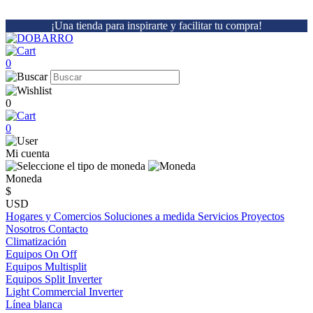
¡Una tienda para inspirarte y facilitar tu compra!
0
0
0
Mi cuenta
Moneda
$
USD
Hogares y Comercios
Soluciones a medida
Servicios
Proyectos
Nosotros
Contacto
Climatización
Equipos On Off
Equipos Multisplit
Equipos Split Inverter
Light Commercial Inverter
Línea blanca