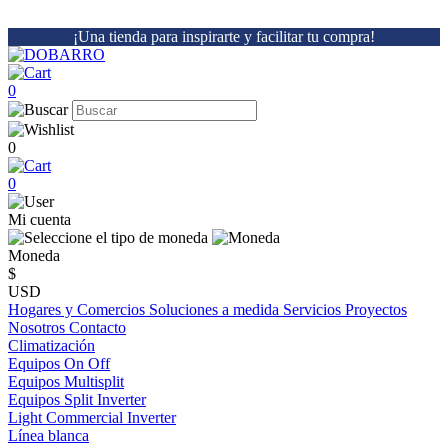
¡Una tienda para inspirarte y facilitar tu compra!
0
0
0
Mi cuenta
Moneda
$
USD
Hogares y Comercios
Soluciones a medida
Servicios
Proyectos
Nosotros
Contacto
Climatización
Equipos On Off
Equipos Multisplit
Equipos Split Inverter
Light Commercial Inverter
Línea blanca