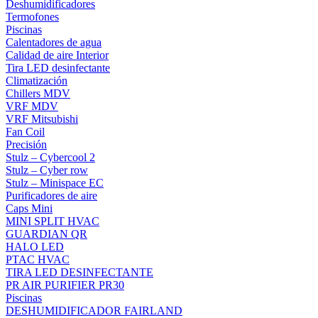
Deshumidificadores
Termofones
Piscinas
Calentadores de agua
Calidad de aire Interior
Tira LED desinfectante
Climatización
Chillers MDV
VRF MDV
VRF Mitsubishi
Fan Coil
Precisión
Stulz – Cybercool 2
Stulz – Cyber row
Stulz – Minispace EC
Purificadores de aire
Caps Mini
MINI SPLIT HVAC
GUARDIAN QR
HALO LED
PTAC HVAC
TIRA LED DESINFECTANTE
PR AIR PURIFIER PR30
Piscinas
DESHUMIDIFICADOR FAIRLAND