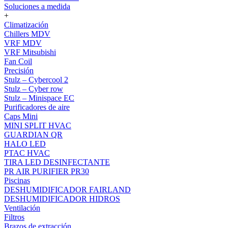
Soluciones a medida
+
Climatización
Chillers MDV
VRF MDV
VRF Mitsubishi
Fan Coil
Precisión
Stulz – Cybercool 2
Stulz – Cyber row
Stulz – Minispace EC
Purificadores de aire
Caps Mini
MINI SPLIT HVAC
GUARDIAN QR
HALO LED
PTAC HVAC
TIRA LED DESINFECTANTE
PR AIR PURIFIER PR30
Piscinas
DESHUMIDIFICADOR FAIRLAND
DESHUMIDIFICADOR HIDROS
Ventilación
Filtros
Brazos de extracción