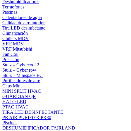
Deshumidificadores
Termofones
Piscinas
Calentadores de agua
Calidad de aire Interior
Tira LED desinfectante
Climatización
Chillers MDV
VRF MDV
VRF Mitsubishi
Fan Coil
Precisión
Stulz – Cybercool 2
Stulz – Cyber row
Stulz – Minispace EC
Purificadores de aire
Caps Mini
MINI SPLIT HVAC
GUARDIAN QR
HALO LED
PTAC HVAC
TIRA LED DESINFECTANTE
PR AIR PURIFIER PR30
Piscinas
DESHUMIDIFICADOR FAIRLAND