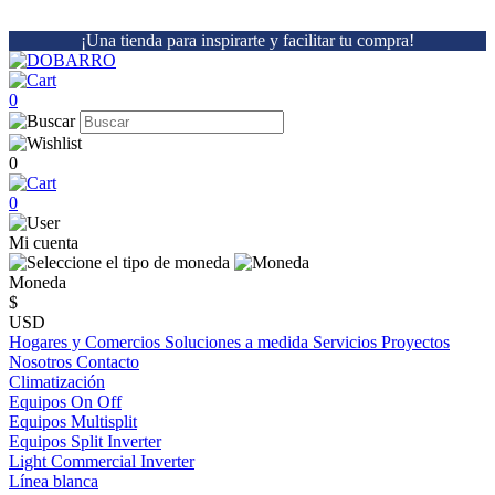
¡Una tienda para inspirarte y facilitar tu compra!
0
0
0
Mi cuenta
Moneda
$
USD
Hogares y Comercios
Soluciones a medida
Servicios
Proyectos
Nosotros
Contacto
Climatización
Equipos On Off
Equipos Multisplit
Equipos Split Inverter
Light Commercial Inverter
Línea blanca