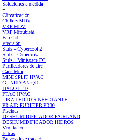
Soluciones a medida
+
Climatización
Chillers MDV
VRF MDV
VRF Mitsubishi
Fan Coil
Precisión
Stulz – Cybercool 2
Stulz – Cyber row
Stulz – Minispace EC
Purificadores de aire
Caps Mini
MINI SPLIT HVAC
GUARDIAN QR
HALO LED
PTAC HVAC
TIRA LED DESINFECTANTE
PR AIR PURIFIER PR30
Piscinas
DESHUMIDIFICADOR FAIRLAND
DESHUMIDIFICADOR HIDROS
Ventilación
Filtros
Brazos de extracción