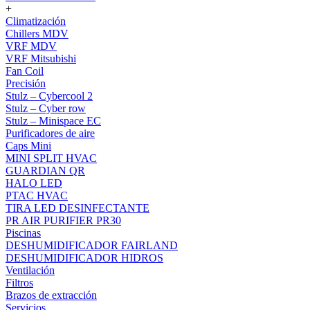
+
Climatización
Chillers MDV
VRF MDV
VRF Mitsubishi
Fan Coil
Precisión
Stulz – Cybercool 2
Stulz – Cyber row
Stulz – Minispace EC
Purificadores de aire
Caps Mini
MINI SPLIT HVAC
GUARDIAN QR
HALO LED
PTAC HVAC
TIRA LED DESINFECTANTE
PR AIR PURIFIER PR30
Piscinas
DESHUMIDIFICADOR FAIRLAND
DESHUMIDIFICADOR HIDROS
Ventilación
Filtros
Brazos de extracción
Servicios