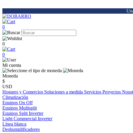
Una
0
0
0
Mi cuenta
Moneda
$
USD
Hogares y Comercios
Soluciones a medida
Servicios
Proyectos
Noso
Climatización
Equipos On Off
Equipos Multisplit
Equipos Split Inverter
Light Commercial Inverter
Línea blanca
Deshumidificadores