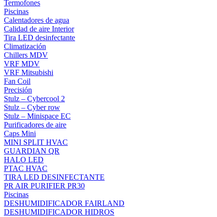
Termofones
Piscinas
Calentadores de agua
Calidad de aire Interior
Tira LED desinfectante
Climatización
Chillers MDV
VRF MDV
VRF Mitsubishi
Fan Coil
Precisión
Stulz – Cybercool 2
Stulz – Cyber row
Stulz – Minispace EC
Purificadores de aire
Caps Mini
MINI SPLIT HVAC
GUARDIAN QR
HALO LED
PTAC HVAC
TIRA LED DESINFECTANTE
PR AIR PURIFIER PR30
Piscinas
DESHUMIDIFICADOR FAIRLAND
DESHUMIDIFICADOR HIDROS