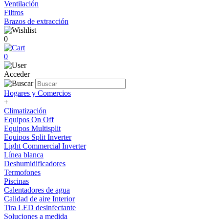
Ventilación
Filtros
Brazos de extracción
0
0
Acceder
Hogares y Comercios
+
Climatización
Equipos On Off
Equipos Multisplit
Equipos Split Inverter
Light Commercial Inverter
Línea blanca
Deshumidificadores
Termofones
Piscinas
Calentadores de agua
Calidad de aire Interior
Tira LED desinfectante
Soluciones a medida