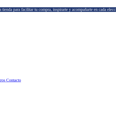
 tienda para facilitar tu compra, inspirarte y acompañarte en cada elecc
tros
Contacto