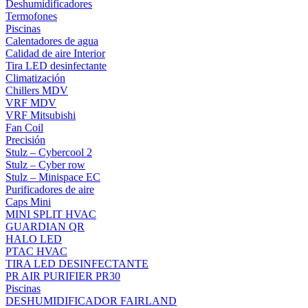
Deshumidificadores
Termofones
Piscinas
Calentadores de agua
Calidad de aire Interior
Tira LED desinfectante
Climatización
Chillers MDV
VRF MDV
VRF Mitsubishi
Fan Coil
Precisión
Stulz – Cybercool 2
Stulz – Cyber row
Stulz – Minispace EC
Purificadores de aire
Caps Mini
MINI SPLIT HVAC
GUARDIAN QR
HALO LED
PTAC HVAC
TIRA LED DESINFECTANTE
PR AIR PURIFIER PR30
Piscinas
DESHUMIDIFICADOR FAIRLAND