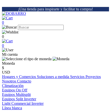
¡Una tienda para inspirarte y facilitar tu compra!
0
0
0
Mi cuenta
Moneda
$
USD
Hogares y Comercios
Soluciones a medida
Servicios
Proyectos
Nosotros
Contacto
Climatización
Equipos On Off
Equipos Multisplit
Equipos Split Inverter
Light Commercial Inverter
Línea blanca