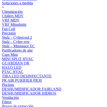
Soluciones a medida
+
Climatización
Chillers MDV
VRF MDV
VRF Mitsubishi
Fan Coil
Precisión
Stulz – Cybercool 2
Stulz – Cyber row
Stulz – Minispace EC
Purificadores de aire
Caps Mini
MINI SPLIT HVAC
GUARDIAN QR
HALO LED
PTAC HVAC
TIRA LED DESINFECTANTE
PR AIR PURIFIER PR30
Piscinas
DESHUMIDIFICADOR FAIRLAND
DESHUMIDIFICADOR HIDROS
Ventilación
Filtros
Brazos de extracción