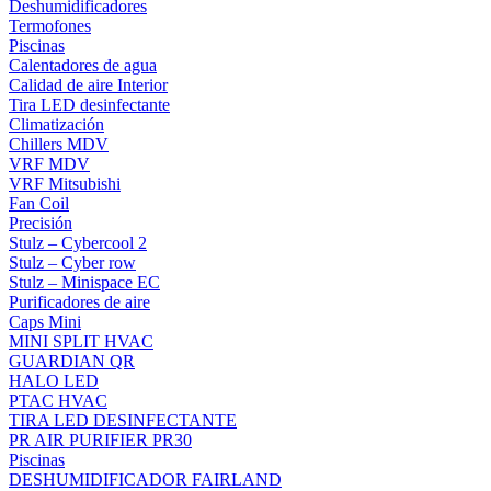
Deshumidificadores
Termofones
Piscinas
Calentadores de agua
Calidad de aire Interior
Tira LED desinfectante
Climatización
Chillers MDV
VRF MDV
VRF Mitsubishi
Fan Coil
Precisión
Stulz – Cybercool 2
Stulz – Cyber row
Stulz – Minispace EC
Purificadores de aire
Caps Mini
MINI SPLIT HVAC
GUARDIAN QR
HALO LED
PTAC HVAC
TIRA LED DESINFECTANTE
PR AIR PURIFIER PR30
Piscinas
DESHUMIDIFICADOR FAIRLAND