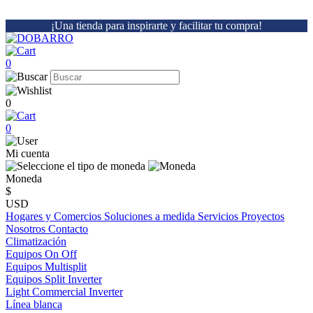
¡Una tienda para inspirarte y facilitar tu compra!
0
0
0
Mi cuenta
Moneda
$
USD
Hogares y Comercios
Soluciones a medida
Servicios
Proyectos
Nosotros
Contacto
Climatización
Equipos On Off
Equipos Multisplit
Equipos Split Inverter
Light Commercial Inverter
Línea blanca