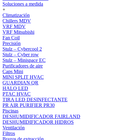
Soluciones a medida
+
Climatización
Chillers MDV
VRF MDV
VRF Mitsubishi
Fan Coil
Precisión
Stulz – Cybercool 2
Stulz – Cyber row
Stulz – Minispace EC
Purificadores de aire
Caps Mini
MINI SPLIT HVAC
GUARDIAN QR
HALO LED
PTAC HVAC
TIRA LED DESINFECTANTE
PR AIR PURIFIER PR30
Piscinas
DESHUMIDIFICADOR FAIRLAND
DESHUMIDIFICADOR HIDROS
Ventilación
Filtros
Brazos de extracción